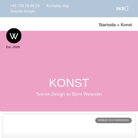
+46 709 58 88 59
Kontakta mig
0
KR
Svensk design
Startsida
»
Konst
Est. 2006
KONST
Svensk Design av Björn Welander
MÖBLER OCH INREDNING