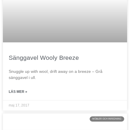
Sänggavel Wooly Breeze
Snuggle up with wool, drift away on a breeze – Grå
sänggavel i ull.
LÄS MER »
maj 17, 2017
MÖBLER OCH INREDNING