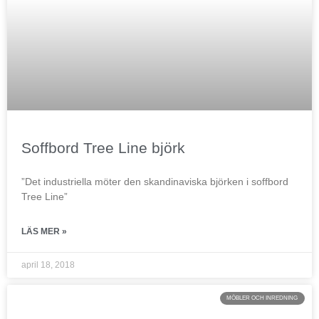
Soffbord Tree Line björk
”Det industriella möter den skandinaviska björken i soffbord
Tree Line”
LÄS MER »
april 18, 2018
MÖBLER OCH INREDNING