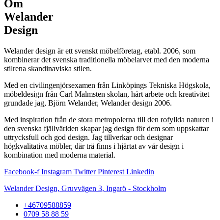
Om
Welander
Design
Welander design är ett svenskt möbelföretag, etabl. 2006, som
kombinerar det svenska traditionella möbelarvet med den moderna
stilrena skandinaviska stilen.
Med en civilingenjörsexamen från Linköpings Tekniska Högskola,
möbeldesign från Carl Malmsten skolan, hårt arbete och kreativitet
grundade jag, Björn Welander, Welander design 2006.
Med inspiration från de stora metropolerna till den rofyllda naturen i
den svenska fjällvärlden skapar jag design för dem som uppskattar
uttrycksfull och god design. Jag tillverkar och designar
högkvalitativa möbler, där trä finns i hjärtat av vår design i
kombination med moderna material.
Facebook-f
Instagram
Twitter
Pinterest
Linkedin
Welander Design, Gruvvägen 3, Ingarö - Stockholm
+46709588859
0709 58 88 59