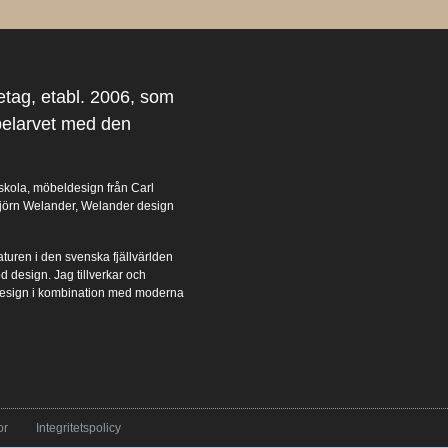
etag, etabl. 2006, som
belarvet med den
kola, möbeldesign från Carl
 Björn Welander, Welander design
aturen i den svenska fjällvärlden
d design. Jag tillverkar och
år design i kombination med moderna
or
Integritetspolicy