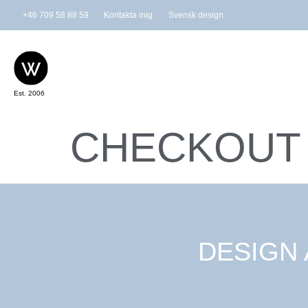
+46 709 58 88 59
Kontakta mig
Svensk design
Est. 2006
CHECKOUT
DESIGN