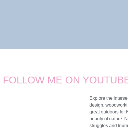
FOLLOW ME ON YOUTUB
Explore the intersec
design, woodworkin
great outdoors for 
beauty of nature. N
struggles and triu