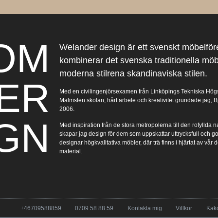
OM
Welander design är ett svenskt möbelför
kombinerar det svenska traditionella mö
moderna stilrena skandinaviska stilen.
ER
Med en civilingenjörsexamen från Linköpings Tekniska Högs
Malmsten skolan, hårt arbete och kreativitet grundade jag,
2006.
GN
Med inspiration från de stora metropolerna till den rofyllda n
skapar jag design för dem som uppskattar uttrycksfull och go
designar högkvalitativa möbler, där trä finns i hjärtat av v
material.
+46709588859
0709 58 88 59
Kontakta mig
Villkor
Kak