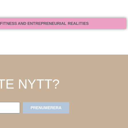
ITNESS AND ENTREPRENEURIAL REALITIES
STE NYTT?
PRENUMERERA