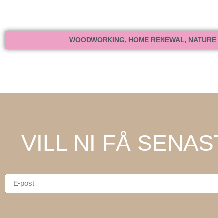
WOODWORKING, HOME RENEWAL, NATURE F
VILL NI FÅ SENA