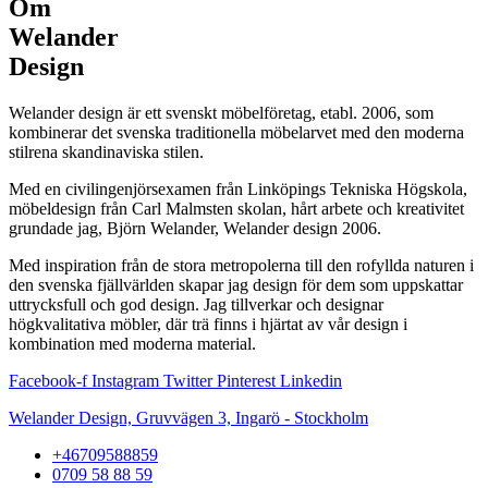
Om
Welander
Design
Welander design är ett svenskt möbelföretag, etabl. 2006, som
kombinerar det svenska traditionella möbelarvet med den moderna
stilrena skandinaviska stilen.
Med en civilingenjörsexamen från Linköpings Tekniska Högskola,
möbeldesign från Carl Malmsten skolan, hårt arbete och kreativitet
grundade jag, Björn Welander, Welander design 2006.
Med inspiration från de stora metropolerna till den rofyllda naturen i
den svenska fjällvärlden skapar jag design för dem som uppskattar
uttrycksfull och god design. Jag tillverkar och designar
högkvalitativa möbler, där trä finns i hjärtat av vår design i
kombination med moderna material.
Facebook-f
Instagram
Twitter
Pinterest
Linkedin
Welander Design, Gruvvägen 3, Ingarö - Stockholm
+46709588859
0709 58 88 59