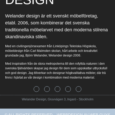
Welander design är ett svenskt möbelföretag,
etabl. 2006, som kombinerar det svenska
traditionella möbelarvet med den moderna stilrena
skandinaviska stilen.
Med en civilingenjörsexamen från Linköpings Tekniska Högskola,
möbeldesign från Carl Malmsten skolan, hårt arbete och kreativitet
grundade jag, Björn Welander, Welander design 2006.
Med inspiration från de stora metropolerna till den rofyllda naturen i den
svenska fjällvärlden skapar jag design för dem som uppskattar uttrycksfull
och god design. Jag tillverkar och designar högkvalitativa möbler, där trä
finns i hjärtat av vår design i kombination med moderna material.
Welander Design, Gruvvägen 3, Ingarö - Stockholm
© ALL RIGHTS RESERVED –
WEBBDESIGN
AV WEB GUYS