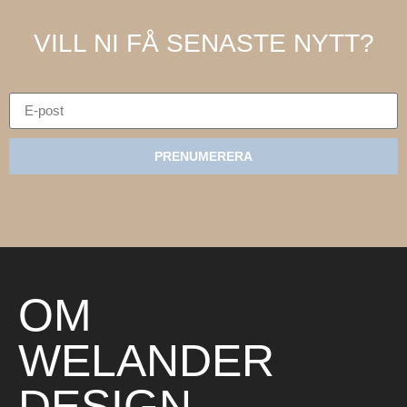
VILL NI FÅ SENASTE NYTT?
PRENUMERERA
OM
WELANDER
DESIGN